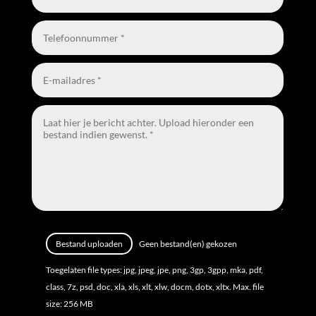
File Input
Bestand uploaden
Geen bestand(en) gekozen
Toegelaten file types: jpg, jpeg, jpe, png, 3gp, 3gpp, mka, pdf,
class, 7z, psd, doc, xla, xls, xlt, xlw, docm, dotx, xltx. Max. file
size: 256 MB